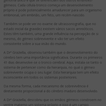
genoma único e que se diferenciam dos outros embriões-
gémeos. Cada célula-tronco começa um desenvolvimento
próprio e pode potencialmente amadurecer para um organismo
embrional, um embrião, um feto, um recém-nascido.
Também se pode ver no exame de ultrassonografia, que no
estado inicial da gravidez existem vários sacos amnióticos.
Estes têm também, uma grande influência na percepção de si
mesmo, do gémeo sobrevivente e vão ter um efeito
consistente sobre a sua visão do mundo.
A Drª Graziella, observou também que o desenvolvimento do
cérebro tem uma importância significativa. Durante os primeiros
41 dias desenvolve-se o tronco cerebral. Aqui, instala-se tanto o
sistema de pertencer como da hierarquia, no qual o gémeo
sobrevivente ocupa o seu lugar. Esta hierarquia tem um efeito
inconsciente em todos os sistemas posteriores.
Da mesma forma, cada mecanismo de sobrevivência é
diretamente proporcional a do cérebro maduro desenvolvido.
A Drª Graziella, descobriu que os irmãos gémeos constroem no
ventre materno um sistema próprio e isso é um campo