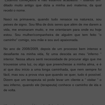
ditado muito antigo que dizia a minha avó materna, da qual
recebi o nome.
Nasci na primavera, quando tudo renasce na natureza, sou
peixes de signo. Sou filha de dois seres que além de me darem a
vida, me ensinaram muito, e me orientaram para onde eu hoje
estou. Sou mulher/companheira de alguém que tem feito “o
caminho“ comigo, sou mãe e sou avó apaixonada.
No ano de 2008/2009, depois de um processo bem intenso e
desafiante na minha vida, fiz uma descida ao meu “inferno “
interior. Nessa altura senti necessidade de procurar algo que me
trouxesse uma luz, ou algo que preenchesse a minha alma, e é
aí que dou início a uma longa caminhada, que nem sempre foi
fácil, mas sou a prova viva que quando se quer, tudo é possível.
Dizem que um terapeuta só pode levar um cliente a “ visitar “ o
seu inferno, quando ele (terapeuta) conhece o caminho de ida e
de volta.