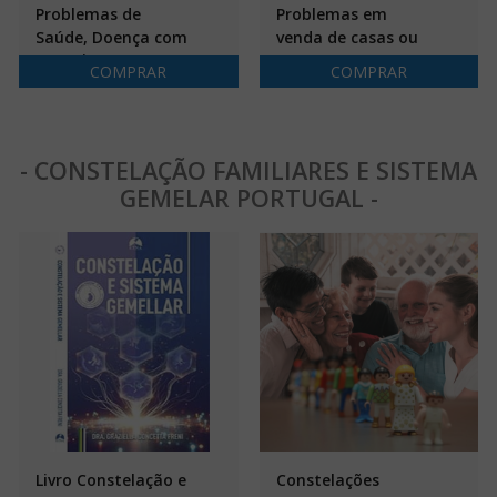
Problemas de
Problemas em
Saúde, Doença com
venda de casas ou
Terapia
empresas com
COMPRAR
COMPRAR
Constelação
Terapia
Familiar e Sistema
Constelação
Gemelar
Famíliar e Sistema
Gemelar
- CONSTELAÇÃO FAMILIARES E SISTEMA
GEMELAR PORTUGAL -
Livro Constelação e
Constelações