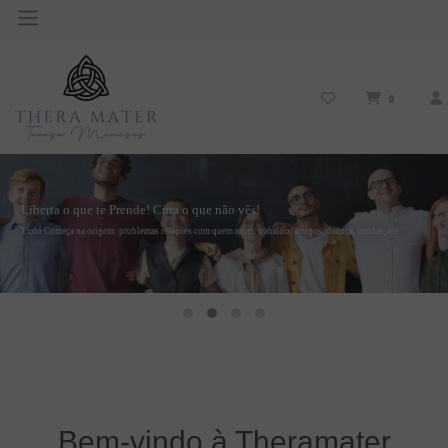
0
';
Liberta o que te Prende! Cura o que não vês!
Tudo Começa na origem: problemas relações com quem amas, trabalho, amigos, doença, vendas, etc
Bem-vindo à Theramater