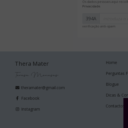
Os dados pessoais aqui recol
Privacidade
.
394A
verificação anti-spam
Thera Mater
Home
Teresa Meneses
Perguntas 
Blogue
theramater@gmail.com
Dicas & Co
Facebook
Contactos
Instagram