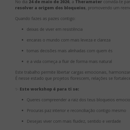
No dia
24 de maio de 2026
, a
Theramater
convida-te p
resolver a origem dos bloqueios
, promovendo um reenc
Quando fazes as pazes contigo:
deixas de viver em resistência
encaras o mundo com mais leveza e clareza
tomas decisões mais alinhadas com quem és
e a vida começa a fluir de forma mais natural
Este trabalho permite libertar cargas emocionais, harmonizar
É nesse estado que projetos florescem, relações se fortalece
✨
Este workshop é para ti se:
Queres compreender a raiz dos teus bloqueios emocion
Procuras paz interior e reconciliação contigo mesmo
Desejas viver com mais fluidez, sentido e verdade