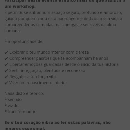
Participar neste evento é muito mais do que assistir a
um workshop.
É permitir-se entrar num espaço seguro, profundo e amoroso,
guiado por quem criou esta abordagem e dedicou a sua vida a
compreender as camadas mais antigas e sensíveis da alma
humana.
É a oportunidade de:
✔️ Explorar o teu mundo interior com clareza
✔️ Compreender padrões que te acompanham há anos
✔️ Libertar emoções guardadas desde o início da tua história
✔️ Sentir integração, plenitude e reconexão
✔️ Resgatar a tua força vital
✔️ Viver um renascimento interior
Nada disto é teórico.
É sentido.
É vivido.
É transformador.
Se o teu coração vibra ao ler estas palavras, não
ignores esse sinal.