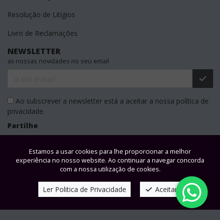
Resolução de Litígios
Livro de Reclamações
NEWSLETTER
as nossas novidades no seu email
Ao subscrever a newsletter está a aceitar a nossa política de
privacidade.
Partilhe
Estamos a usar cookies para lhe proporcionar a melhor
experiência no nosso website. Ao continuar a navegar concorda
com a nossa utilização de cookies.
Ler Politica de Privacidade
Aceitar
© Teresa Maria Martinho Meneses | Powered by
windbyinternet